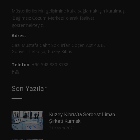
Müşterilerilerinin gelişimine katkı sağlamak için kurulmuş,
'Bağımsız Çözüm Merkezi' olarak faaliyet
göstermekteyiz.
Adres:
Gazi Mustafa Cahit Sok. İrfan Göçen Apt 40/B,
Gönyeli, Lefkoşa, Kuzey Kıbrıs
Telefon:
+90 548 880 3788
Son Yazılar
Kuzey Kıbrıs’ta Serbest Liman
Şirketi Kurmak
21 Kasım 2023