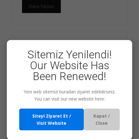
Daha Fazlası
Sitemiz Yenilendi!
Our Website Has
Been Renewed!
Yeni web sitemizi buradan ziyaret edebilirsiniz.
F.I.S.H
You can visit our new website here:
1 gün / 6 saat
Siteyi Ziyaret Et /
Kapat /
Visit Website
Close
Daha Fazlası