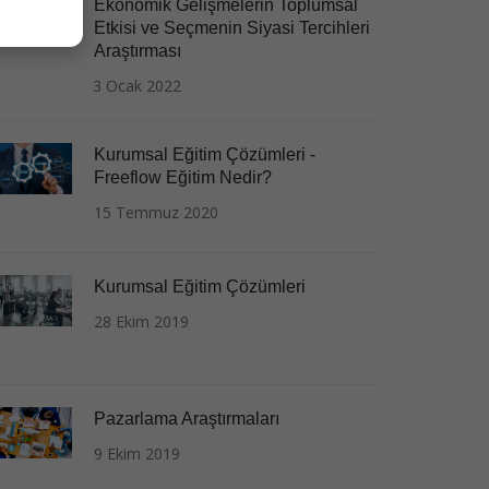
Ekonomik Gelişmelerin Toplumsal
Etkisi ve Seçmenin Siyasi Tercihleri
Araştırması
3 Ocak 2022
Kurumsal Eğitim Çözümleri -
Freeflow Eğitim Nedir?
15 Temmuz 2020
Kurumsal Eğitim Çözümleri
28 Ekim 2019
Pazarlama Araştırmaları
9 Ekim 2019