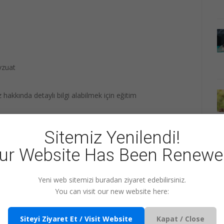
vzuat
akkında detaylı bilgi alabilmek için eğitim
ret edebilirsiniz.
Sitemiz Yenilendi!
ur Website Has Been Renewe
+1
Share
Pin it
WhatsApp
Yeni web sitemizi buradan ziyaret edebilirsiniz.
You can visit our new website here:
musunuz?
EĞITIMLERI İNCELE
Siteyi Ziyaret Et / Visit Website
Kapat / Close