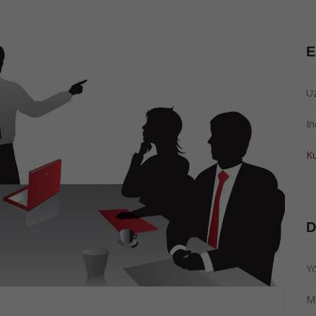
E
Uz
I
Ku
D
Y
M