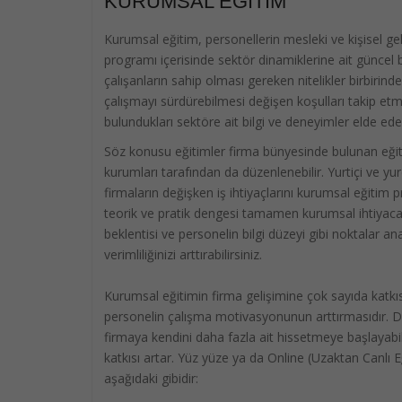
KURUMSAL EĞITIM
Kurumsal eğitim, personellerin mesleki ve kişisel g
programı içerisinde sektör dinamiklerine ait güncel b
çalışanların sahip olması gereken nitelikler birbirinden
çalışmayı sürdürebilmesi değişen koşulları takip etm
bulundukları sektöre ait bilgi ve deneyimler elde edeb
Söz konusu eğitimler firma bünyesinde bulunan eğit
kurumları tarafından da düzenlenebilir. Yurtiçi ve y
firmaların değişken iş ihtiyaçlarını kurumsal eğitim 
teorik ve pratik dengesi tamamen kurumsal ihtiyaca
beklentisi ve personelin bilgi düzeyi gibi noktalar a
verimliliğinizi arttırabilirsiniz.
Kurumsal eğitimin firma gelişimine çok sayıda katkıs
personelin çalışma motivasyonunun arttırmasıdır. D
firmaya kendini daha fazla ait hissetmeye başlayabil
katkısı artar. Yüz yüze ya da Online (Uzaktan Canlı
aşağıdaki gibidir: