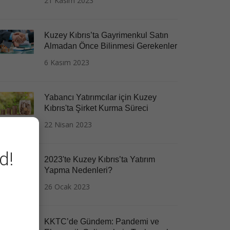
21 Kasım 2023
Kuzey Kıbrıs’ta Gayrimenkul Satın
Almadan Önce Bilinmesi Gerekenler
6 Kasım 2023
Yabancı Yatırımcılar için Kuzey
Kıbrıs'ta Şirket Kurma Süreci
22 Nisan 2023
d!
2023'te Kuzey Kıbrıs’ta Yatırım
Yapma Nedenleri?
26 Ocak 2023
KKTC’de Gündem: Pandemi ve