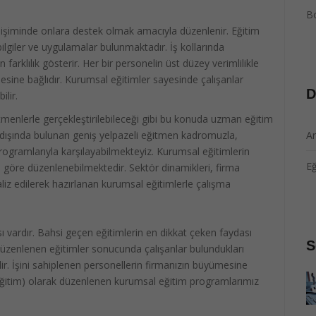
B
elişiminde onlara destek olmak amacıyla düzenlenir. Eğitim
ilgiler ve uygulamalar bulunmaktadır. İş kollarında
 farklılık gösterir. Her bir personelin üst düzey verimlilikle
esine bağlıdır. Kurumsal eğitimler sayesinde çalışanlar
D
ilir.
menlerle gerçekleştirilebileceği gibi bu konuda uzman eğitim
urdışında bulunan geniş yelpazeli eğitmen kadromuzla,
Ar
programlarıyla karşılayabilmekteyiz. Kurumsal eğitimlerin
Eğ
 göre düzenlenebilmektedir. Sektör dinamikleri, firma
naliz edilerek hazırlanan kurumsal eğitimlerle çalışma
ı vardır. Bahsi geçen eğitimlerin en dikkat çeken faydası
S
üzenlenen eğitimler sonucunda çalışanlar bulundukları
ir. İşini sahiplenen personellerin firmanızın büyümesine
 Eğitim) olarak düzenlenen kurumsal eğitim programlarımız