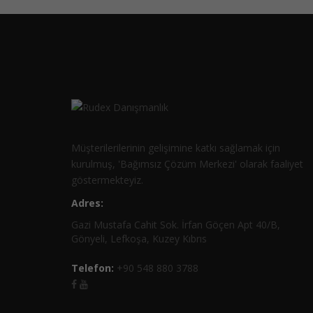
Müşterilerilerinin gelişimine katkı sağlamak için
kurulmuş, 'Bağımsız Çözüm Merkezi' olarak faaliyet
göstermekteyiz.
Adres:
Gazi Mustafa Cahit Sok. İrfan Göçen Apt 40/B,
Gönyeli, Lefkoşa, Kuzey Kıbrıs
Telefon:
+90 548 880 3788