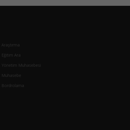
Araştırma
Eğitim Ara
Yönetim Muhasebesi
Muhasebe
Bordrolama