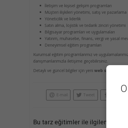
İletişim ve kişisel gelişim programları
Müşteri ilişkileri yönetimi, satış ve pazarlama
Yöneticilik ve liderlik
Satın alma, lojistik ve tedarik zinciri yönetimi
Bilgisayar programları ve uygulamaları
Yatırım, muhasebe, finans, vergi ve yasal me
Deneyimsel eğitim programları
Kurumsal eğitim programlarımız ve uygulamalarımız h
danışmanlarımızla iletişime geçebilirsiniz.
Detaylı ve güncel bilgiler için yeni
web sitemizi
ziya
O
E-mail
Tweet
Like
Bu tarz eğitimler ile ilgileniyor 