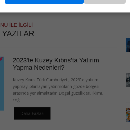
NU İLE İLGILI
 YAZILAR
2023'te Kuzey Kıbrıs’ta Yatırım
Yapma Nedenleri?
Kuzey Kıbrıs Türk Cumhuriyeti, 2023’te yatırım
yapmayı planlayan yatırımcıların gözde bölgesi
arasında yer almaktadır. Doğal güzellikleri, iklimi,
coğ...
Daha Fazlası