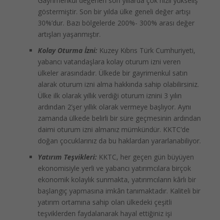
Gayrimenkul değerleri son yıllarda çok hızlı yükseliş
göstermiştir. Son bir yılda ülke geneli değer artışı
30%’dur. Bazı bölgelerde 200%- 300% arası değer
artışları yaşanmıştır.
Kolay Oturma İzni:
Kuzey Kıbrıs Türk Cumhuriyeti,
yabancı vatandaşlara kolay oturum izni veren
ülkeler arasındadır. Ülkede bir gayrimenkul satın
alarak oturum izni alma hakkında sahip olabilirsiniz.
Ülke ilk olarak yıllık verdiği oturum iznini 3 yılın
ardından 2’şer yıllık olarak vermeye başlıyor. Aynı
zamanda ülkede belirli bir süre geçmesinin ardından
daimi oturum izni almanız mümkündür. KKTC’de
doğan çocuklarınız da bu haklardan yararlanabiliyor.
Yatırım Teşvikleri:
KKTC, her geçen gün büyüyen
ekonomisiyle yerli ve yabancı yatırımcılara birçok
ekonomik kolaylık sunmakta, yatırımcıların kârlı bir
başlangıç yapmasına imkân tanımaktadır. Kaliteli bir
yatırım ortamına sahip olan ülkedeki çeşitli
teşviklerden faydalanarak hayal ettiğiniz işi