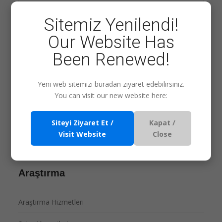
Yatırım Araştırması
Sitemiz Yenilendi!
Our Website Has
Daha Fazlası
Been Renewed!
Yeni web sitemizi buradan ziyaret edebilirsiniz.
ARAMA
You can visit our new website here:
Siteyi Ziyaret Et /
Kapat /
Visit Website
Close
Araştırma
Araştırma Hizmetleri