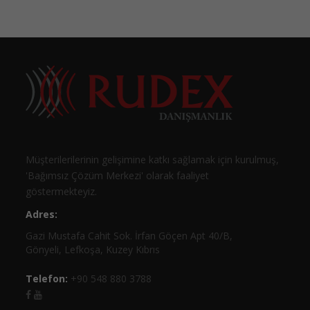
Müşterilerilerinin gelişimine katkı sağlamak için kurulmuş,
'Bağımsız Çözüm Merkezi' olarak faaliyet
göstermekteyiz.
Adres:
Gazi Mustafa Cahit Sok. İrfan Göçen Apt 40/B,
Gönyeli, Lefkoşa, Kuzey Kıbrıs
Telefon:
+90 548 880 3788