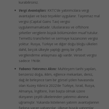
kurabilirsiniz.
Vergi Avantajları:
KKTC’de yatırımcılara vergi
avantajları ve bazı teşvikler uygulanır. Taşınmaz mal
vergisi (Capital Gains Tax) vergisi
uygulanmamaktadır. Uluslararası ve offshore
şirketler vergilerin büyük bölümünden muaf tutulur.
Temettü transferleri ve sermaye kazancının vergisi
yoktur. Rusya, Türkiye ve diğer doğu bloğu ülkeleri
dahil, birçok ülkeyle yaptığı geniş bir çifte
vergilendirme anlaşması ağı vardır. Veraset vergisi
sadece 1%’dir.
Yabancı Yatırımcı Akını:
Muhteşem tarihi yapıları,
benzersiz doğa, iklim, eğlence mekanları, deniz,
dağ ile birleşince tam bir görsel şölen havasında
olan Kuzey Kıbrıs’a 2022’de Türkiye, İsrail, Rusya,
Almanya, İngiltere, İran başta olmak üzere
dünyanın çeşitli ülkelerinden yatırımcı akınına
uğramıştır. Yukarıda listelenen yatırım avantajlarının
farkına varan yabancılar, ülkeye büyük yatırımlar