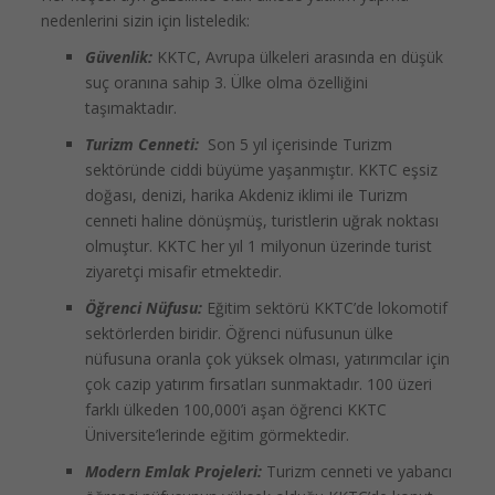
nedenlerini sizin için listeledik:
Güvenlik:
KKTC, Avrupa ülkeleri arasında en düşük
suç oranına sahip 3. Ülke olma özelliğini
taşımaktadır.
Turizm Cenneti:
Son 5 yıl içerisinde Turizm
sektöründe ciddi büyüme yaşanmıştır. KKTC eşsiz
doğası, denizi, harika Akdeniz iklimi ile Turizm
cenneti haline dönüşmüş, turistlerin uğrak noktası
olmuştur. KKTC her yıl 1 milyonun üzerinde turist
ziyaretçi misafir etmektedir.
Öğrenci Nüfusu:
Eğitim sektörü KKTC’de lokomotif
sektörlerden biridir. Öğrenci nüfusunun ülke
nüfusuna oranla çok yüksek olması, yatırımcılar için
çok cazip yatırım fırsatları sunmaktadır. 100 üzeri
farklı ülkeden 100,000’i aşan öğrenci KKTC
Üniversite’lerinde eğitim görmektedir.
Modern Emlak Projeleri:
Turizm cenneti ve yabancı