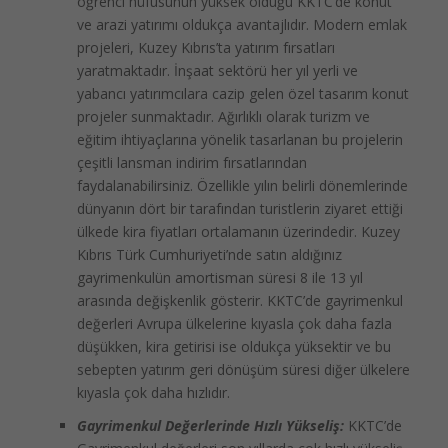
öğrenci nüfusunun yüksek olduğu KKTC’de konut
ve arazi yatırımı oldukça avantajlıdır. Modern emlak
projeleri, Kuzey Kıbrıs’ta yatırım fırsatları
yaratmaktadır. İnşaat sektörü her yıl yerli ve
yabancı yatırımcılara cazip gelen özel tasarım konut
projeler sunmaktadır. Ağırlıklı olarak turizm ve
eğitim ihtiyaçlarına yönelik tasarlanan bu projelerin
çeşitli lansman indirim fırsatlarından
faydalanabilirsiniz. Özellikle yılın belirli dönemlerinde
dünyanın dört bir tarafından turistlerin ziyaret ettiği
ülkede kira fiyatları ortalamanın üzerindedir. Kuzey
Kıbrıs Türk Cumhuriyeti’nde satın aldığınız
gayrimenkulün amortisman süresi 8 ile 13 yıl
arasında değişkenlik gösterir. KKTC’de gayrimenkul
değerleri Avrupa ülkelerine kıyasla çok daha fazla
düşükken, kira getirisi ise oldukça yüksektir ve bu
sebepten yatırım geri dönüşüm süresi diğer ülkelere
kıyasla çok daha hızlıdır.
Gayrimenkul Değerlerinde Hızlı Yükseliş:
KKTC’de